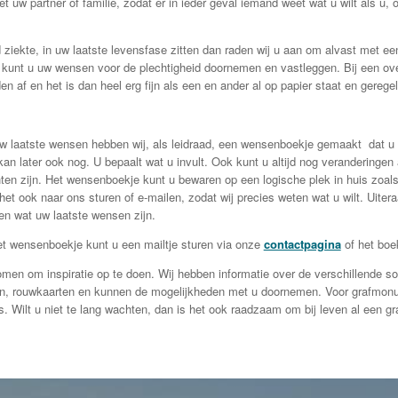
 uw partner of familie, zodat er in ieder geval iemand weet wat u wilt als u, 
 ziekte, in uw laatste levensfase zitten dan raden wij u aan om alvast met een
kunt u uw wensen voor de plechtigheid doornemen en vastleggen. Bij een over
n af en het is dan heel erg fijn als een en ander al op papier staat en geregel
w laatste wensen hebben wij, als leidraad, een wensenboekje gemaakt dat u 
t kan later ook nog. U bepaalt wat u invult. Ook kunt u altijd nog veranderinge
n zijn. Het wensenboekje kunt u bewaren op een logische plek in huis zoals
het ook naar ons sturen of e-mailen, zodat wij precies weten wat u wilt. Uitera
n wat uw laatste wensen zijn.
t wensenboekje kunt u een mailtje sturen via onze
contactpagina
of het boe
men om inspiratie op te doen. Wij hebben informatie over de verschillende so
n, rouwkaarten en kunnen de mogelijkheden met u doornemen. Voor grafmonu
is. Wilt u niet te lang wachten, dan is het ook raadzaam om bij leven al een g