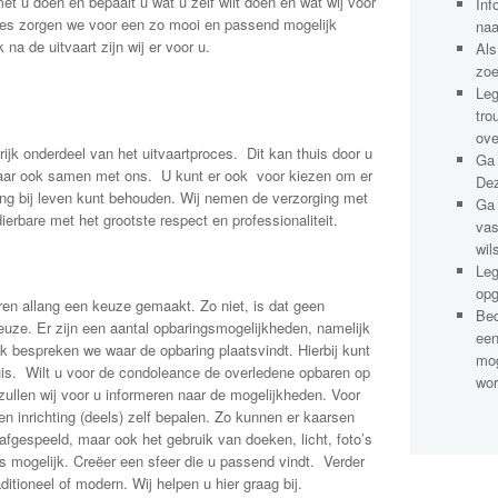
et u doen en bepaalt u wat u zelf wilt doen en wat wij voor
Inf
oties zorgen we voor een zo mooi en passend mogelijk
naa
na de uitvaart zijn wij er voor u.
Als
zoe
Leg
tro
ove
ijk onderdeel van het uitvaartproces. Dit kan thuis door u
Ga 
maar ook samen met ons. U kunt er ook voor kiezen om er
Dez
ering bij leven kunt behouden. Wij nemen de verzorging met
Ga 
dierbare met het grootste respect en professionaliteit.
vas
wil
Leg
opg
aren allang een keuze gemaakt. Zo niet, is dat geen
Bed
euze. Er zijn een aantal opbaringsmogelijkheden, namelijk
een
k bespreken we waar de opbaring plaatsvindt. Hierbij kunt
mog
huis. Wilt u voor de condoleance de overledene opbaren op
wor
zullen wij voor u informeren naar de mogelijkheden. Voor
n inrichting (deels) zelf bepalen. Zo kunnen er kaarsen
fgespeeld, maar ook het gebruik van doeken, licht, foto’s
is mogelijk. Creëer een sfeer die u passend vindt. Verder
Traditioneel of modern. Wij helpen u hier graag bij.