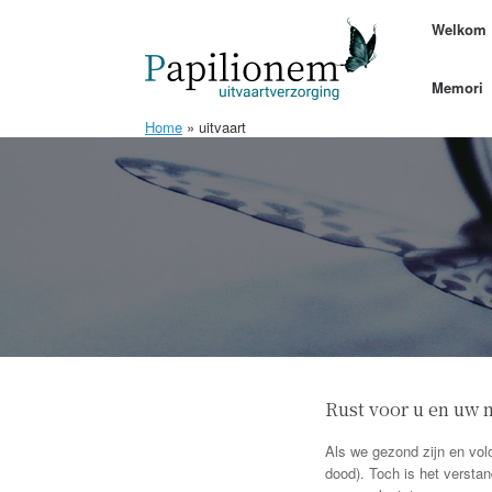
Ga
Welkom
naar
de
inhoud
Memori
Home
»
uitvaart
Rust voor u en uw 
Als we gezond zijn en volop
dood). Toch is het verstan