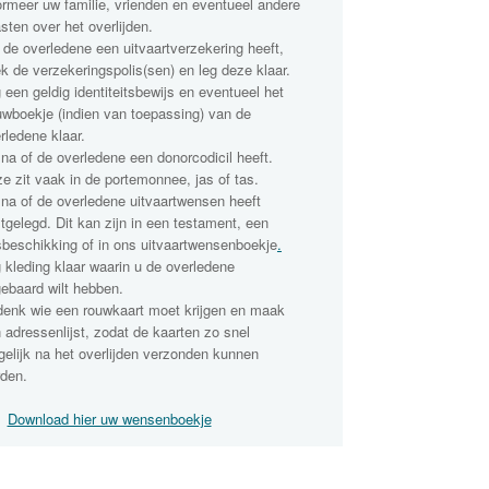
ormeer uw familie, vrienden en eventueel andere
sten over het overlijden.
 de overledene een uitvaartverzekering heeft,
k de verzekeringspolis(sen) en leg deze klaar.
 een geldig identiteitsbewijs en eventueel het
uwboekje (indien van toepassing) van de
rledene klaar.
na of de overledene een donorcodicil heeft.
e zit vaak in de portemonnee, jas of tas.
na of de overledene uitvaartwensen heeft
tgelegd. Dit kan zijn in een testament, een
sbeschikking of in ons uitvaartwensenboekje
.
 kleding klaar waarin u de overledene
ebaard wilt hebben.
enk wie een rouwkaart moet krijgen en maak
 adressenlijst, zodat de kaarten zo snel
elijk na het overlijden verzonden kunnen
den.
Download hier uw wensenboekje