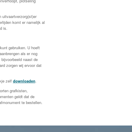
onverhoopt, plotseling
 uitvaartverzorg(st)er
lijden komt er namelijk al
d is.
kunt gebruiken. U hoeft
n aanbrengen als er nog
 bijvoorbeeld naast de
ard zorgen wij ervoor dat
kje zelf
downloaden
.
orten grafkisten,
menten geldt dat de
rafmonument te bestellen.