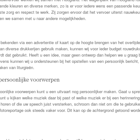
lende kleuren en diverse merken, zo is er voor iedere wens een passende ke
e zorg en respect te werk. Zij zorgen ervoor dat het vervoer uiterst nauwkeur
ken we samen met u naar andere mogelijkheden.
en bekenden via een advertentie of kaart op de hoogte brengen van het overlij
van diverse drukkerijen gebruik maken, kunnen wij voor ieder budget rouwdrukw
dt dat gebruikt. Heeft u een idee, maar geen ontwerp dan helpen we u graag b
ens kunnen wij u ondersteunen bij het opstellen van een persoonlijk bericht, 
aken van liturgieën.
persoonlijke voorwerpen
soonlijke voorwerpen kunt u een uitvaart nog persoonlijker maken. Gaat u spre
kunt u kijken welke muziek daar bij past of welke muziek er bij een herinnering
h horen of die uw speech juist versterken, schroom dan niet om die te gebruike
fotoreportage ook steeds vaker voor. Dit kan op de achtergrond getoond worde