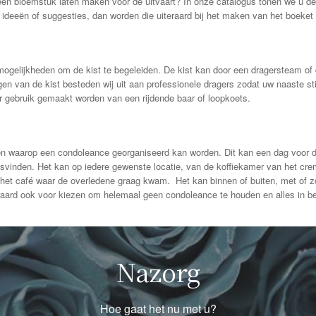
een bloemstuk laten maken voor de uitvaart? In onze catalogus tonen we u d
 ideeën of suggesties, dan worden die uiteraard bij het maken van het boeket 
mogelijkheden om de kist te begeleiden. De kist kan door een dragersteam of
n van de kist besteden wij uit aan professionele dragers zodat uw naaste sti
r gebruik gemaakt worden van een rijdende baar of loopkoets.
 waarop een condoleance georganiseerd kan worden. Dit kan een dag voor de 
atsvinden. Het kan op iedere gewenste locatie, van de koffiekamer van het cr
 het café waar de overledene graag kwam. Het kan binnen of buiten, met of zon
eraard ook voor kiezen om helemaal geen condoleance te houden en alles in be
Nazorg
Hoe gaat het nu met u?