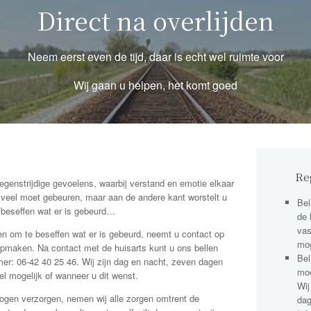
Direct na overlijden
Neem eerst even de tijd, daar is echt wel ruimte voor
Wij gaan u helpen, het komt goed
Re
tegenstrijdige gevoelens, waarbij verstand en emotie elkaar
jd veel moet gebeuren, maar aan de andere kant worstelt u
Bel
e beseffen wat er is gebeurd…
de 
vas
en om te beseffen wat er is gebeurd, neemt u contact op
mo
n opmaken. Na contact met de huisarts kunt u ons bellen
Bel
mer: 06-42 40 25 46. Wij zijn dag en nacht, zeven dagen
moe
el mogelijk of wanneer u dit wenst.
Wij
ogen verzorgen, nemen wij alle zorgen omtrent de
dag