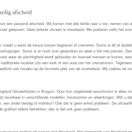
rdig afscheid
r een passend afscheid. Wij komen met alle liefde naar u toe, nemen van al
 moet gebeuren. Geen enkele uitvaart is standaard. We proberen zelfs het onm
k maakt u eerst de keuze tussen begraven of cremeren. Soms is dit al duideli
 overtuigingen. Soms is er nooit over gesproken en weet u het niet precies. Dan 
iest waar de plechtigheid wordt gehouden en hoeveel mensen er komen, want 
traditionele locaties zijn een kerk of een aula van het crematorium. Tegenwoo
wellicht ook houden op de favoriete plek van de overledene. Wij zoeken de mo
land Uitvaartkisten in Burgum. Door hun uitgebreide assortiment is alles mog
ijn leverbaar in verschillende modellen, houtsoorten en afwerkingen. Wilt u dat 
k, een ander beslag of interieur? Ook dat is geen enkel probleem. De uitvaart
e grafkist elders betrekken, dan is dat ook geen probleem.
 rouwvervoer werken wij samen met Hoogland. Het wagenpark van Hoogland ro