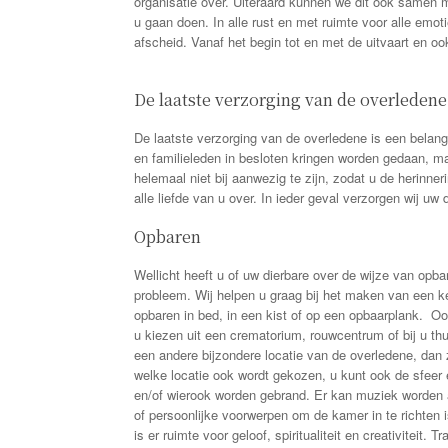
organisatie over. Uiteraard kunnen we dit ook samen m
u gaan doen. In alle rust en met ruimte voor alle em
afscheid. Vanaf het begin tot en met de uitvaart en ook 
De laatste verzorging van de overledene
De laatste verzorging van de overledene is een belangr
en familieleden in besloten kringen worden gedaan, 
helemaal niet bij aanwezig te zijn, zodat u de herinn
alle liefde van u over. In ieder geval verzorgen wij uw 
Opbaren
Wellicht heeft u of uw dierbare over de wijze van opb
probleem. Wij helpen u graag bij het maken van een k
opbaren in bed, in een kist of op een opbaarplank. Oo
u kiezen uit een crematorium, rouwcentrum of bij u t
een andere bijzondere locatie van de overledene, dan 
welke locatie ook wordt gekozen, u kunt ook de sfeer e
en/of wierook worden gebrand. Er kan muziek worden a
of persoonlijke voorwerpen om de kamer in te richten 
is er ruimte voor geloof, spiritualiteit en creativiteit. 