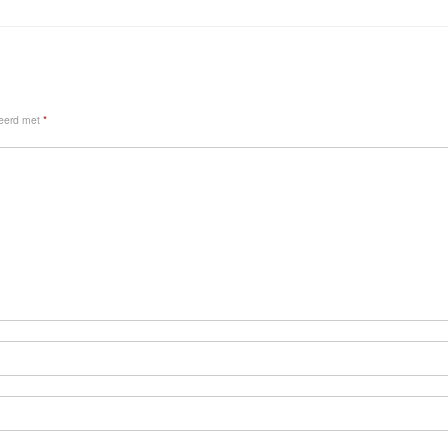
keerd met
*