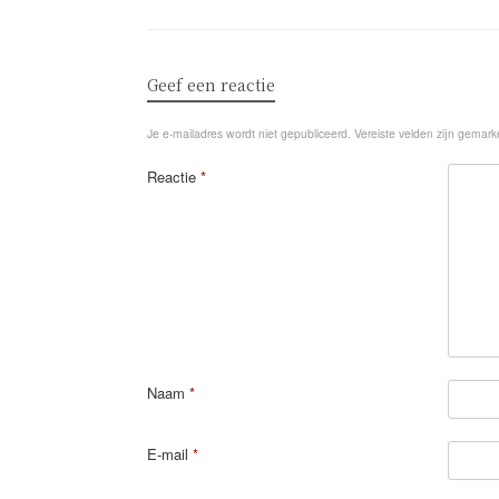
Geef een reactie
Je e-mailadres wordt niet gepubliceerd.
Vereiste velden zijn gemar
Reactie
*
Naam
*
E-mail
*