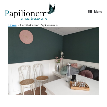
Ga
naar
de
Menu
inhoud
Home
»
Familiekamer Papilionem 4