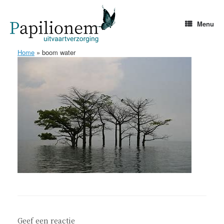
Ga
naar
de
Menu
inhoud
Home
»
boom water
Geef een reactie