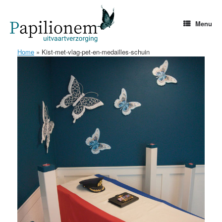
Ga
naar
de
Menu
inhoud
Home
»
Kist-met-vlag-pet-en-medailles-schuin