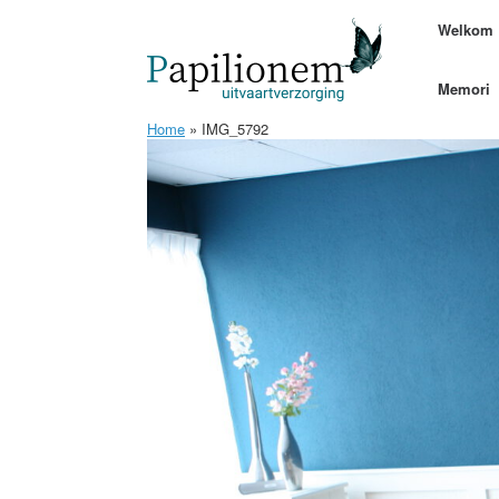
Ga
Welkom
naar
de
inhoud
Memori
Home
»
IMG_5792