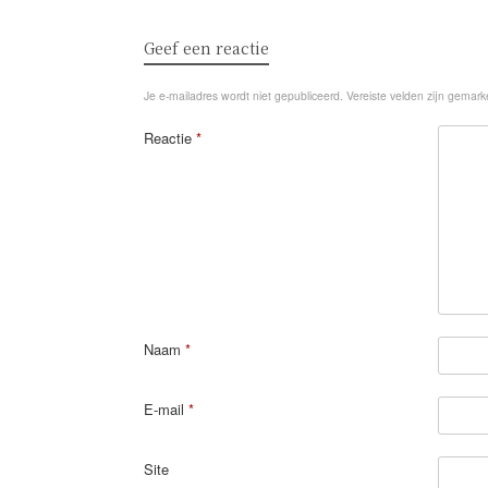
Geef een reactie
Je e-mailadres wordt niet gepubliceerd.
Vereiste velden zijn gemar
Reactie
*
Naam
*
E-mail
*
Site