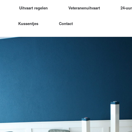
Uitvaart regelen
Veteranenuitvaart
24-uu
Kussentjes
Contact