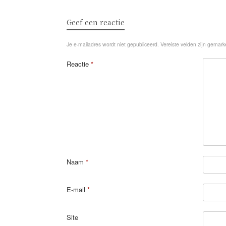
Geef een reactie
Je e-mailadres wordt niet gepubliceerd.
Vereiste velden zijn gemar
Reactie
*
Naam
*
E-mail
*
Site