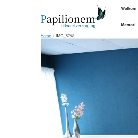
Ga
Welkom
naar
de
inhoud
Memori
Home
»
IMG_5793